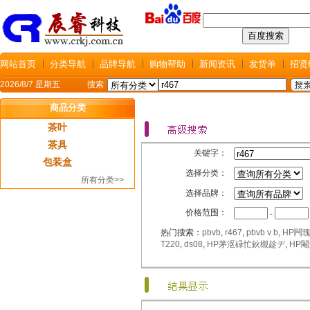
网站首页
分类导航
品牌导航
购物帮助
新闻资讯
发货单
招贤
2026/8/7 星期五
搜索
商品分类
茶叶
茶具
关键字：
包装盒
选择分类：
所有分类>>
选择品牌：
价格范围：
-
热门搜索：
pbvb
,
r467
,
pbvb v b
,
HP闁
T220
,
ds08
,
HP茅沤碌忙鈥櫬趁ヂ
,
HP