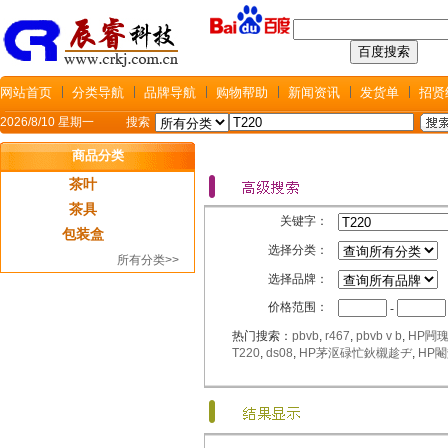
网站首页
分类导航
品牌导航
购物帮助
新闻资讯
发货单
招贤
2026/8/10 星期一
搜索
商品分类
茶叶
茶具
关键字：
包装盒
选择分类：
所有分类>>
选择品牌：
价格范围：
-
热门搜索：
pbvb
,
r467
,
pbvb v b
,
HP闁
T220
,
ds08
,
HP茅沤碌忙鈥櫬趁ヂ
,
HP