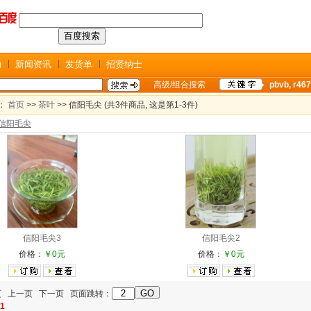
助
新闻资讯
发货单
招贤纳士
高级/组合搜索
pbvb
,
r467
：
首页
>>
茶叶
>> 信阳毛尖 (共3件商品, 这是第1-3件)
信阳毛尖
信阳毛尖3
信阳毛尖2
价格：
￥0元
价格：
￥0元
1页 上一页 下一页 页面跳转：
1