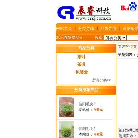
网站首页
分类导航
品牌导航
购物帮
2026/8/9 星期日
搜索
您的位置
商品分类
子类列表：
茶叶
茶具
包装盒
所有分类>>
分类推荐产品
信阳毛尖3
本站价：
￥0元
信阳毛尖2
第1页/共
本站价：
￥0元
选择页数：