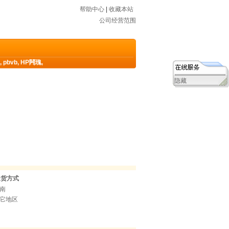
帮助中心
|
收藏本站
公司经营范围
,
pbvb
,
HP闁瑰
,
隐藏
送货方式
南
它地区