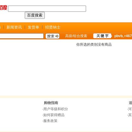
助
新闻资讯
发货单
招贤纳士
高级/组合搜索
pbvb
,
r467
你所选的类别没有商品
购物指南
·
用户等级和积分
·
河
·
如何获得赠品
·
其
·
服务政策