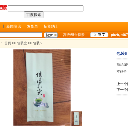
助
新闻资讯
发货单
招贤纳士
高级/组合搜索
pbvb
,
r467
置：
首页
>>
包装盒
>> 包装6
包装6
商品编号
本站价
上一个
下一个