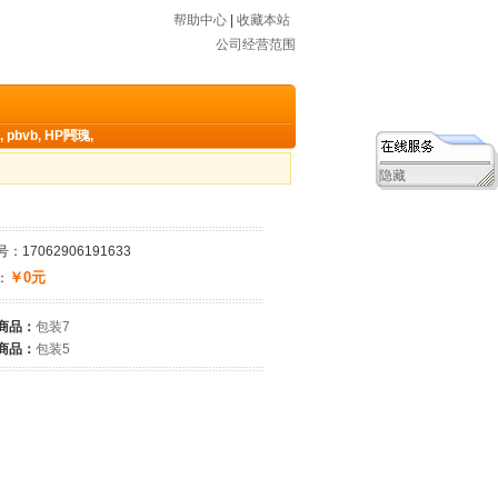
帮助中心
|
收藏本站
公司经营范围
,
pbvb
,
HP闁瑰
,
隐藏
：17062906191633
￥0元
：
商品：
包装7
商品：
包装5